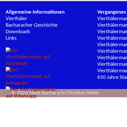
Allgemeine Informationen
Vergangenes
Vierthäler
Vierthälerma
Bacharacher Geschichte
Vierthälerma
Downloads
Vierthälerma
Links
Vierthälerma
Vierthälerma
Vierthälerma
Vierthälerma
Vierthälerma
Vierthälerma
650 Jahre St
© 2026 Stadt Bacharach/Christian Reiter