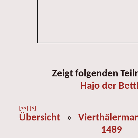
Zeigt folgenden Tei
Hajo der Bett
[<<]
[<]
Übersicht
»
Vierthälermar
1489