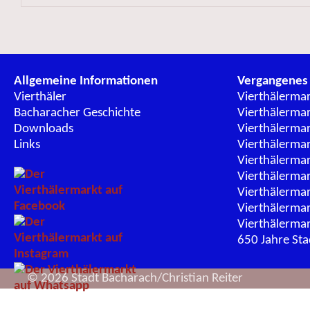
Allgemeine Informationen
Vergangenes
Vierthäler
Vierthälerma
Bacharacher Geschichte
Vierthälerma
Downloads
Vierthälerma
Links
Vierthälerma
Vierthälerma
Vierthälerma
Vierthälerma
Vierthälerma
Vierthälerma
650 Jahre St
© 2026 Stadt Bacharach/Christian Reiter