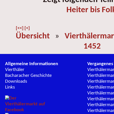
Heiter bis Fol
[<<]
[<]
Übersicht
»
Vierthälermar
1452
Allgemeine Informationen
Vergangenes
Vierthäler
Vierthälerma
Bacharacher Geschichte
Vierthälerma
Downloads
Vierthälerma
Links
Vierthälerma
Vierthälerma
Vierthälerma
Vierthälerma
Vierthälerma