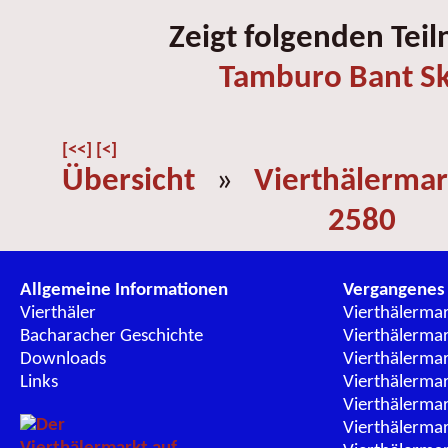
Zeigt folgenden Tei
Tamburo Bant Sk
[<<]
[<]
Übersicht
»
Vierthälermar
2580
Allgemeine Informationen
Vergangenes
Vierthäler
Vierthälerma
Bacharacher Geschichte
Vierthälerma
Downloads
Vierthälerma
Links
Vierthälerma
Vierthälerma
Vierthälerma