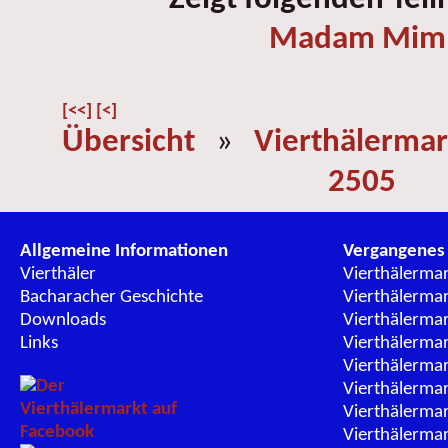
Madam Mi
[<<]
[<]
Übersicht
»
Vierthälermar
2505
Allgemeine Informationen
Vergangenes
Vierthäler
Vierthälerma
Bacharacher Geschichte
Vierthälerma
Downloads
Vierthälerma
Links
Vierthälerma
Vierthälerma
Vierthälerma
Vierthälerma
Vierthälerma