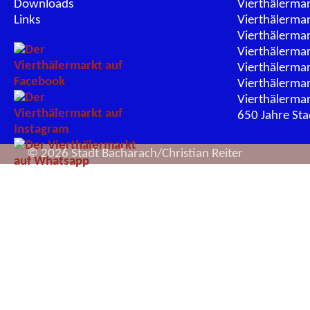
Downloads
Vierthälerma
Links
Vierthälerma
Vierthälerma
Vierthälerma
Vierthälerma
Vierthälerma
Vierthälerma
650 Jahre St
© 2026 Stadt Bacharach/Christian Reiter