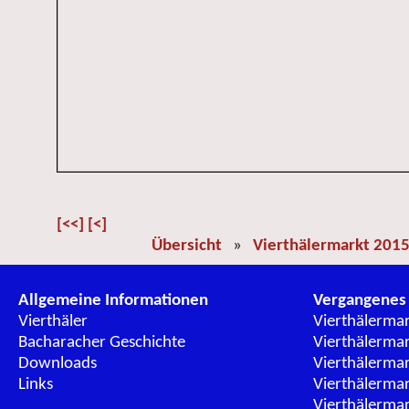
[<<]
[<]
Übersicht
»
Vierthälermarkt 201
Allgemeine Informationen
Vergangenes
Vierthäler
Vierthälerma
Bacharacher Geschichte
Vierthälerma
Downloads
Vierthälerma
Links
Vierthälerma
Vierthälerma