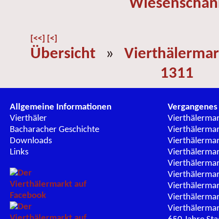
Wiesenschän
[<<]
[<]
Übersicht
»
Vierthälermar
1311
Allgemeine Informationen
Vergangenes
Vierthäler
Vierthälerma
Bacharacher Geschichte
Vierthälerma
Downloads
Vierthälerma
Links
Vierthälerma
Vierthälerma
Vierthälerma
Vierthälerma
Vierthälerma
Vierthälerma