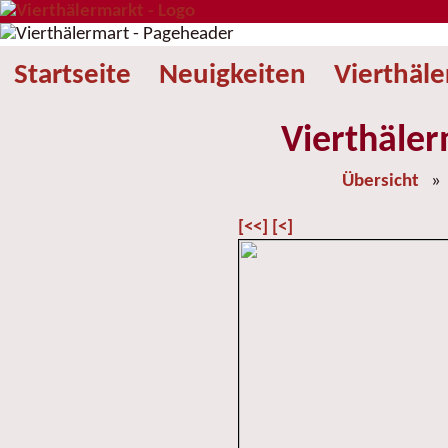
Startseite
Neuigkeiten
Vierthäl
Vierthäler
Übersicht
[<<]
[<]