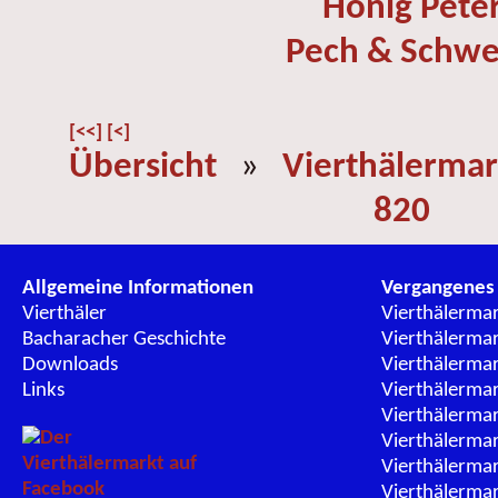
Honig Pete
Pech & Schwe
[<<]
[<]
Übersicht
»
Vierthälermar
820
Allgemeine Informationen
Vergangenes
Vierthäler
Vierthälerma
Bacharacher Geschichte
Vierthälerma
Downloads
Vierthälerma
Links
Vierthälerma
Vierthälerma
Vierthälerma
Vierthälerma
Vierthälerma