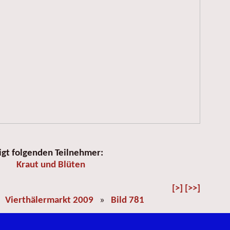
igt folgenden Teilnehmer:
Kraut und Blüten
[>]
[>>]
»
Vierthälermarkt 2009
»
Bild 781