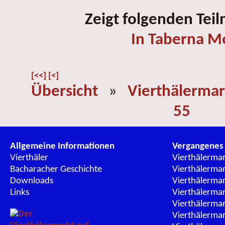
Zeigt folgenden Tei
In Taberna M
[<<]
[<]
Übersicht
»
Vierthälermar
55
Allgemeine Informationen
Vergangenes
Vierthäler
Vierthälerma
Bacharacher Geschichte
Vierthälerma
Downloads
Vierthälerma
Links
Vierthälerma
Vierthälerma
Vierthälerma