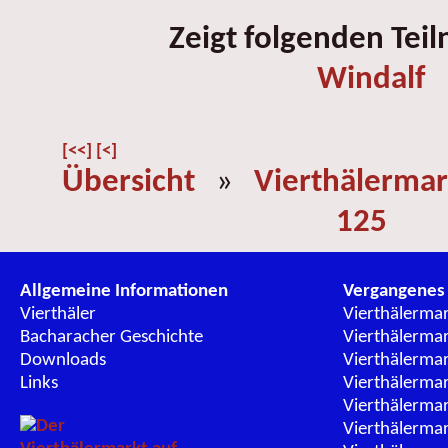
Zeigt folgenden Tei
Windalf
[<<]
[<]
Übersicht
»
Vierthälermar
125
Allgemeine Informationen
Vergangenes
Vierthäler
Vierthälerma
Bacharacher Geschichte
Vierthälerma
Downloads
Vierthälerma
Links
Vierthälerma
Vierthälerma
Vierthälerma