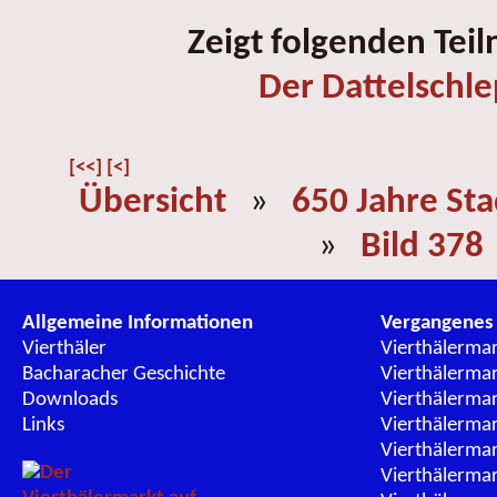
Zeigt folgenden Tei
Der Dattelschl
[<<]
[<]
Übersicht
»
650 Jahre St
»
Bild 378
Allgemeine Informationen
Vergangenes
Vierthäler
Vierthälerma
Bacharacher Geschichte
Vierthälerma
Downloads
Vierthälerma
Links
Vierthälerma
Vierthälerma
Vierthälerma