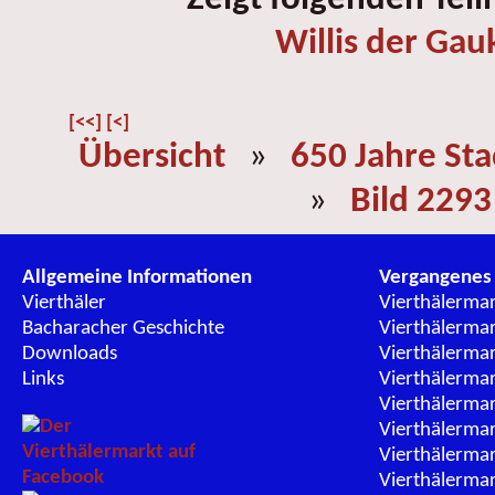
Willis der Gau
[<<]
[<]
Übersicht
»
650 Jahre St
»
Bild 2293
Allgemeine Informationen
Vergangenes
Vierthäler
Vierthälerma
Bacharacher Geschichte
Vierthälerma
Downloads
Vierthälerma
Links
Vierthälerma
Vierthälerma
Vierthälerma
Vierthälerma
Vierthälerma