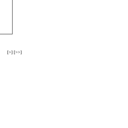
[>] [>>]