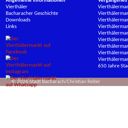
Allgemeine Informationen
Vergangenes
Vierthäler
Vierthälerma
Bacharacher Geschichte
Vierthälerma
Downloads
Vierthälerma
Links
Vierthälerma
Vierthälerma
Vierthälerma
Vierthälerma
Vierthälerma
Vierthälerma
650 Jahre St
© 2026 Stadt Bacharach/Christian Reiter