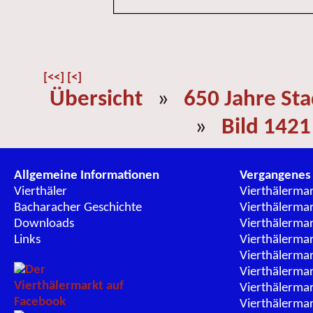
[<<]
[<]
Übersicht
»
650 Jahre St
»
Bild 1421
Allgemeine Informationen
Vergangenes
Vierthäler
Vierthälerma
Bacharacher Geschichte
Vierthälerma
Downloads
Vierthälerma
Links
Vierthälerma
Vierthälerma
Vierthälerma
Vierthälerma
Vierthälerma