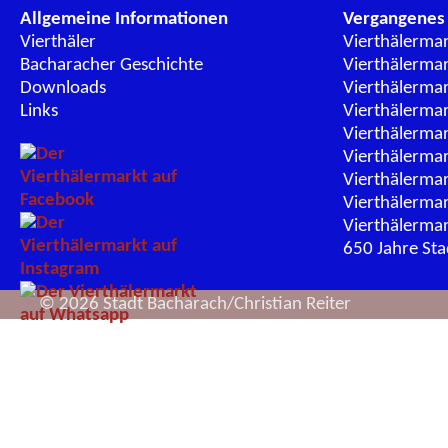
Allgemeine Informationen
Vergangenes
Vierthäler
Vierthälerma
Bacharacher Geschichte
Vierthälerma
Downloads
Vierthälerma
Links
Vierthälerma
Vierthälerma
Vierthälerma
Vierthälerma
Vierthälerma
Vierthälerma
650 Jahre St
© 2026 Stadt Bacharach/Christian Reiter