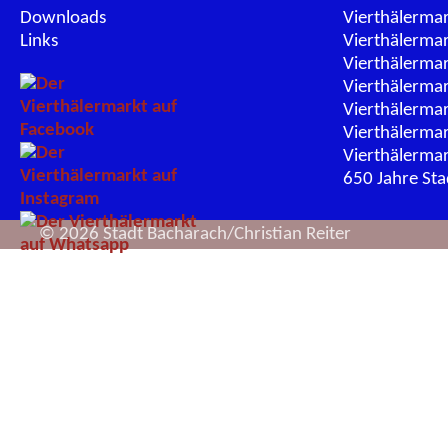
Downloads
Vierthälerma
Links
Vierthälerma
Vierthälerma
Vierthälerma
Vierthälerma
Vierthälerma
Vierthälerma
650 Jahre St
© 2026 Stadt Bacharach/Christian Reiter