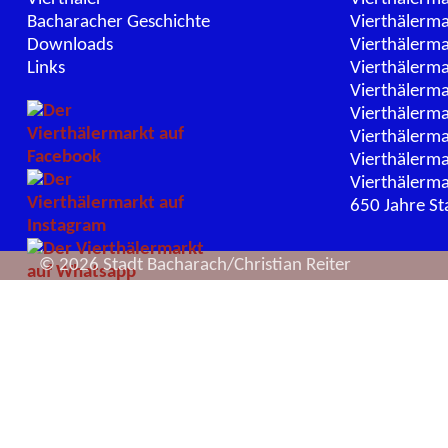
Bacharacher Geschichte
Vierthälerm
Downloads
Vierthälerm
Links
Vierthälerm
Vierthälerm
Vierthälerm
Vierthälerm
Vierthälerm
Vierthälerm
650 Jahre St
© 2026 Stadt Bacharach/Christian Reiter