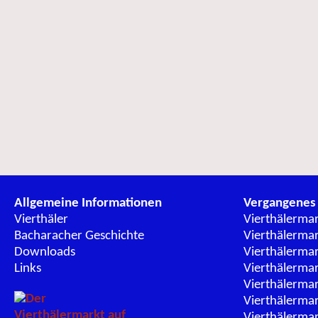
Allgemeine Informationen
Vergangenes
Vierthäler
Vierthälerma
Bacharacher Geschichte
Vierthälerma
Downloads
Vierthälerma
Links
Vierthälerma
Vierthälerma
Vierthälerma
Vierthälerma