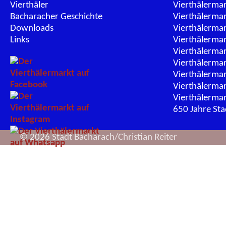
Vierthäler
Vierthälerma
Bacharacher Geschichte
Vierthälerma
Downloads
Vierthälerma
Links
Vierthälerma
Vierthälerma
Vierthälerma
Vierthälerma
Vierthälerma
Vierthälerma
650 Jahre St
© 2026 Stadt Bacharach/Christian Reiter