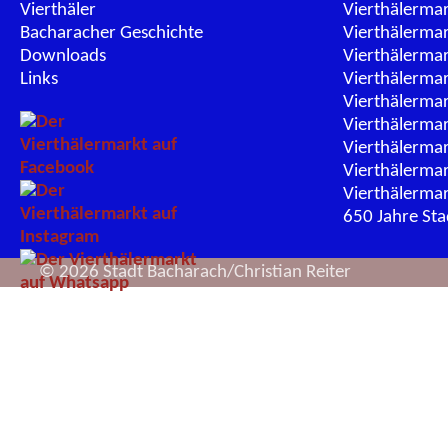
Vierthäler
Vierthälerma
Bacharacher Geschichte
Vierthälerma
Downloads
Vierthälerma
Links
Vierthälerma
Vierthälerma
Vierthälerma
Vierthälerma
Vierthälerma
Vierthälerma
650 Jahre St
© 2026 Stadt Bacharach/Christian Reiter